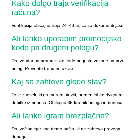
Kako dolgo traja verifikacija
računa?
Verifikacija običajno traja 24–48 ur, če so dokumenti jasni.
Ali lahko uporabim promocijsko
kodo pri drugem pologu?
Da, vendar so promocijske kode pogosto vezane na prvi
polog. Preverite trenutne akcije.
Kaj so zahteve glede stav?
To je znesek, ki ga morate staviti, preden lahko dvignete
dobitke iz bonusa. Običajno 35-kratnik pologa in bonusa.
Ali lahko igram brezplačno?
Da, večina iger ima demo način, ki ne zahteva pravega
denarja.