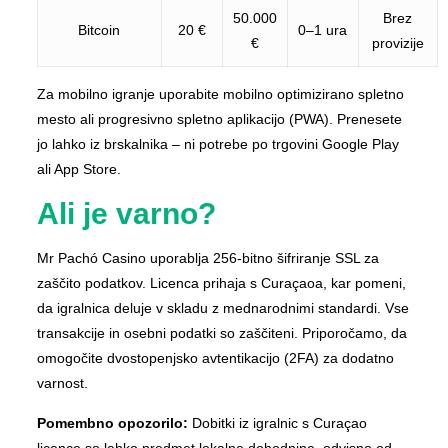
50.000
Brez
Bitcoin
20 €
0–1 ura
€
provizije
Za mobilno igranje uporabite mobilno optimizirano spletno
mesto ali progresivno spletno aplikacijo (PWA). Prenesete
jo lahko iz brskalnika – ni potrebe po trgovini Google Play
ali App Store.
Ali je varno?
Mr Pachó Casino uporablja 256-bitno šifriranje SSL za
zaščito podatkov. Licenca prihaja s Curaçaoa, kar pomeni,
da igralnica deluje v skladu z mednarodnimi standardi. Vse
transakcije in osebni podatki so zaščiteni. Priporočamo, da
omogočite dvostopenjsko avtentikacijo (2FA) za dodatno
varnost.
Pomembno opozorilo:
Dobitki iz igralnic s Curaçao