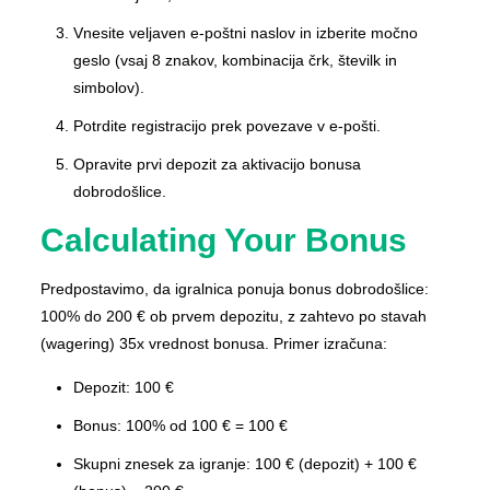
Vnesite veljaven e-poštni naslov in izberite močno
geslo (vsaj 8 znakov, kombinacija črk, številk in
simbolov).
Potrdite registracijo prek povezave v e-pošti.
Opravite prvi depozit za aktivacijo bonusa
dobrodošlice.
Calculating Your Bonus
Predpostavimo, da igralnica ponuja bonus dobrodošlice:
100% do 200 € ob prvem depozitu, z zahtevo po stavah
(wagering) 35x vrednost bonusa. Primer izračuna:
Depozit: 100 €
Bonus: 100% od 100 € = 100 €
Skupni znesek za igranje: 100 € (depozit) + 100 €