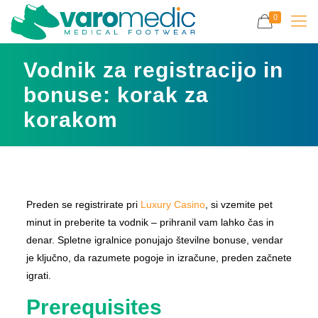
0
Vodnik za registracijo in
bonuse: korak za
korakom
Preden se registrirate pri
Luxury Casino
, si vzemite pet
minut in preberite ta vodnik – prihranil vam lahko čas in
denar. Spletne igralnice ponujajo številne bonuse, vendar
je ključno, da razumete pogoje in izračune, preden začnete
igrati.
Prerequisites