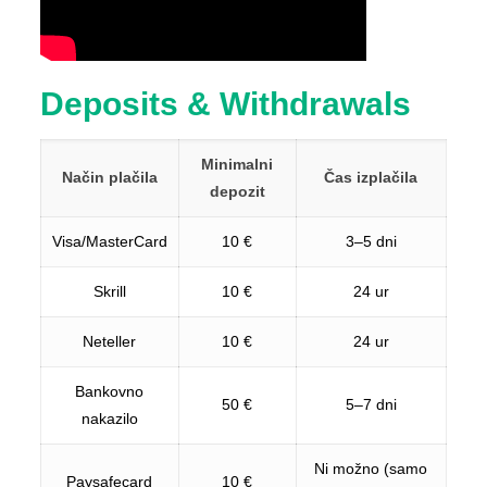
Deposits & Withdrawals
Minimalni
Način plačila
Čas izplačila
depozit
Visa/MasterCard
10 €
3–5 dni
Skrill
10 €
24 ur
Neteller
10 €
24 ur
Bankovno
50 €
5–7 dni
nakazilo
Ni možno (samo
Paysafecard
10 €