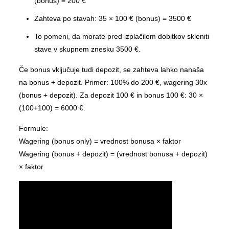
(bonus) = 200 €
Zahteva po stavah: 35 × 100 € (bonus) = 3500 €
To pomeni, da morate pred izplačilom dobitkov skleniti
stave v skupnem znesku 3500 €.
Če bonus vključuje tudi depozit, se zahteva lahko nanaša
na bonus + depozit. Primer: 100% do 200 €, wagering 30x
(bonus + depozit). Za depozit 100 € in bonus 100 €: 30 ×
(100+100) = 6000 €.
Formule:
Wagering (bonus only) = vrednost bonusa × faktor
Wagering (bonus + depozit) = (vrednost bonusa + depozit)
× faktor