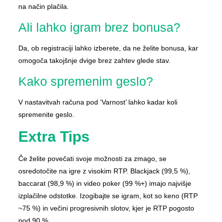
na način plačila.
Ali lahko igram brez bonusa?
Da, ob registraciji lahko izberete, da ne želite bonusa, kar
omogoča takojšnje dvige brez zahtev glede stav.
Kako spremenim geslo?
V nastavitvah računa pod ‘Varnost’ lahko kadar koli
spremenite geslo.
Extra Tips
Če želite povečati svoje možnosti za zmago, se
osredotočite na igre z visokim RTP. Blackjack (99,5 %),
baccarat (98,9 %) in video poker (99 %+) imajo najvišje
izplačilne odstotke. Izogibajte se igram, kot so keno (RTP
~75 %) in večini progresivnih slotov, kjer je RTP pogosto
pod 90 %.