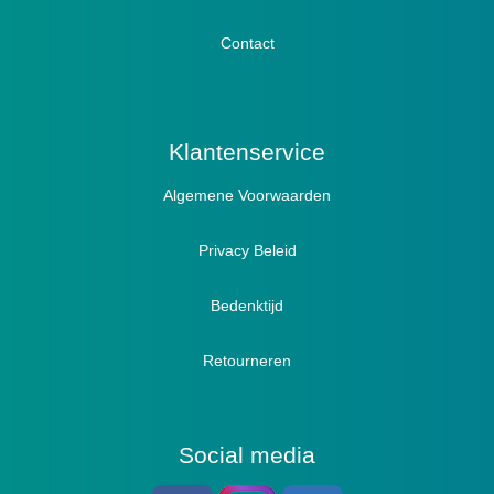
Lymph / Oedeem
Hamertenen
Contact
Prophylaxe / Preventie
Actief
Klantenservice
Algemene Voorwaarden
Pantoffels
Sandalen
Privacy Beleid
Bedenktijd
Retourneren
Social media