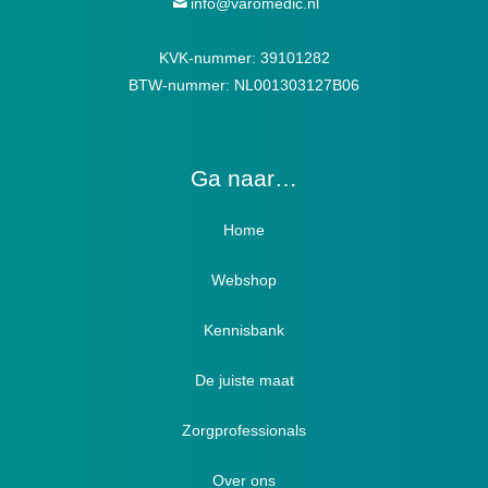
info@varomedic.nl
KVK-nummer: 39101282
BTW-nummer: NL001303127B06
Ga naar…
Home
Webshop
Verbandschoenen / Verbandsloffen
Kennisbank
Luxe verbandschoenen / stretch (Hallux)
De juiste maat
Diabetici
Zorgprofessionals
Oedeem
Diabetici
Hallux Valgus
Over ons
Winterboots