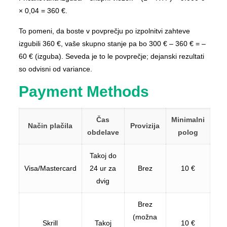
× 0,04 = 360 €.
To pomeni, da boste v povprečju po izpolnitvi zahteve
izgubili 360 €, vaše skupno stanje pa bo 300 € – 360 € = –
60 € (izguba). Seveda je to le povprečje; dejanski rezultati
so odvisni od variance.
Payment Methods
Čas
Minimalni
Način plačila
Provizija
obdelave
polog
Takoj do
Visa/Mastercard
24 ur za
Brez
10 €
dvig
Brez
(možna
Skrill
Takoj
10 €