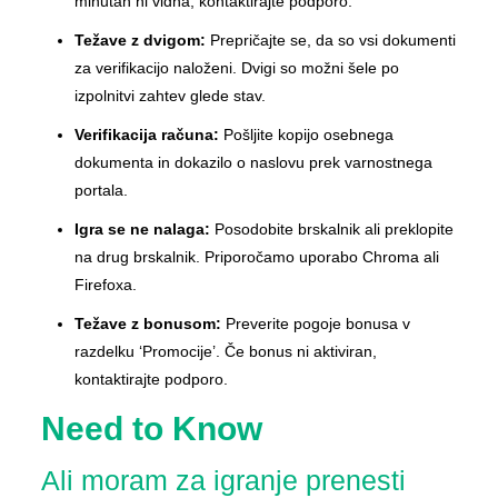
minutah ni vidna, kontaktirajte podporo.
Težave z dvigom:
Prepričajte se, da so vsi dokumenti
za verifikacijo naloženi. Dvigi so možni šele po
izpolnitvi zahtev glede stav.
Verifikacija računa:
Pošljite kopijo osebnega
dokumenta in dokazilo o naslovu prek varnostnega
portala.
Igra se ne nalaga:
Posodobite brskalnik ali preklopite
na drug brskalnik. Priporočamo uporabo Chroma ali
Firefoxa.
Težave z bonusom:
Preverite pogoje bonusa v
razdelku ‘Promocije’. Če bonus ni aktiviran,
kontaktirajte podporo.
Need to Know
Ali moram za igranje prenesti