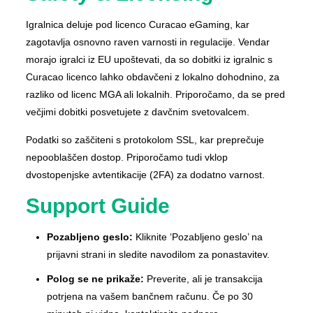
Igralnica deluje pod licenco Curacao eGaming, kar
zagotavlja osnovno raven varnosti in regulacije. Vendar
morajo igralci iz EU upoštevati, da so dobitki iz igralnic s
Curacao licenco lahko obdavčeni z lokalno dohodnino, za
razliko od licenc MGA ali lokalnih. Priporočamo, da se pred
večjimi dobitki posvetujete z davčnim svetovalcem.
Podatki so zaščiteni s protokolom SSL, kar preprečuje
nepooblaščen dostop. Priporočamo tudi vklop
dvostopenjske avtentikacije (2FA) za dodatno varnost.
Support Guide
Pozabljeno geslo:
Kliknite ‘Pozabljeno geslo’ na
prijavni strani in sledite navodilom za ponastavitev.
Polog se ne prikaže:
Preverite, ali je transakcija
potrjena na vašem bančnem računu. Če po 30