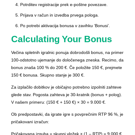
Potrditev registracije prek e-poštne povezave.
Prijava v račun in izvedba prvega pologa.
Po potrebi aktivacija bonusa v zavihku ‘Bonusi’.
Calculating Your Bonus
Večina spletnih igralnic ponuja dobrodošli bonus, na primer
100-odstotno ujemanje do določenega zneska. Recimo, da
bonus znaša 100 % do 200 €. Če položite 150 €, prejmete
150 € bonusa. Skupno stanje je 300 €.
Za izplačilo dobitkov je običajno potrebno izpolniti zahteve
glede stav. Pogosta zahteva je 30-kratnik (bonus + polog).
V našem primeru: (150 € + 150 €) × 30 = 9.000 €.
Ob predpostavki, da igrate igre s povprečnim RTP 96 %, je
pričakovani izračun:
Pričakovana izguba = skupni vložek × (1 – RTP) = 9.000 €