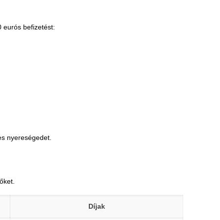
eurós befizetést:
es nyereségedet.
őket.
Díjak