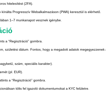
ros hitelesítést (2FA).
o kínálta Progresszív Webalkalmazáson (PWA) keresztül is elérhető.
általában 1–7 munkanapot vesznek igénybe.
áció
nts a “Regisztráció” gombra.
nszám, születési dátum. Fontos, hogy a megadott adatok megegyezzenek
nagybetű, szám, speciális karakter).
nemét (pl. EUR).
attints a “Regisztráció” gombra.
cionálisan tölts fel igazoló dokumentumokat a KYC felületre.