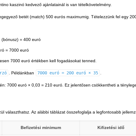
ntino kaszinó kedvező ajánlatainál is van tételkövetelmény.
gegyező betét (match) 500 eurós maximumig. Tételezzünk fel egy 200 
ó (bónusz) = 400 euró
uró = 7000 euró
szesen 7000 euró értékben kell fogadásokat tenned.
rzó
. Példánkban
7000 euró = 200 euró × 35
.
én: 7000 euró × 0,03 = 210 euró. Ez jelentősen csökkentheti a tényleg
l választhatsz. Az alábbi táblázat összefoglalja a legfontosabb jellemz
Befizetési minimum
Kifizetési idő