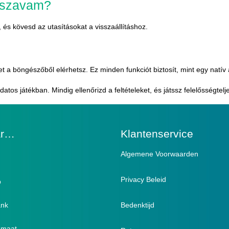
elszavam?
on, és kövesd az utasításokat a visszaállításhoz.
 a böngészőből elérhetsz. Ez minden funkciót biztosít, mint egy natív
tos játékban. Mindig ellenőrizd a feltételeket, és játssz felelősségtelj
ar…
Klantenservice
Algemene Voorwaarden
Privacy Beleid
p
ank
ndschoenen / Verbandsloffen
Bedenktijd
e maat
verbandschoenen / stretch
ici