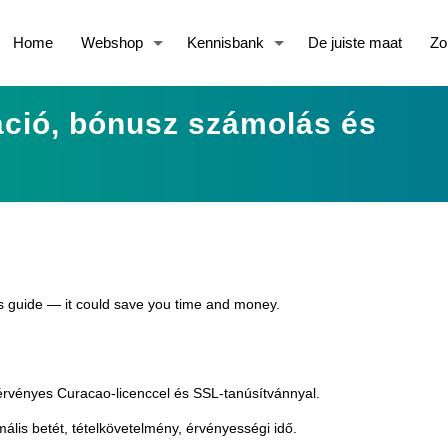
Home
Webshop
Kennisbank
De juiste maat
Zo
ráció, bónusz számolás és
his guide — it could save you time and money.
érvényes Curacao-licenccel és SSL-tanúsítvánnyal.
imális betét, tételkövetelmény, érvényességi idő.