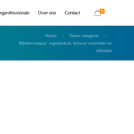
0
rgprofessionals
Over ons
Contact
Home
Geen categorie
Wintino-kalauz: regisztráció, bónusz számolás és
kifizetés