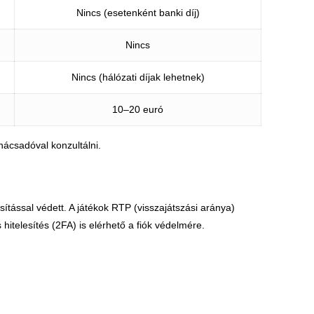
Nincs (esetenként banki díj)
Nincs
Nincs (hálózati díjak lehetnek)
10–20 euró
ácsadóval konzultálni.
sítással védett. A játékok RTP (visszajátszási aránya)
hitelesítés (2FA) is elérhető a fiók védelmére.