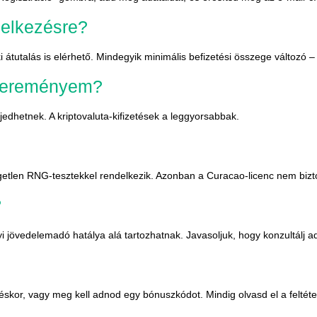
delkezésre?
i átutalás is elérhető. Mindegyik minimális befizetési összege változó – 
nyereményem?
jedhetnek. A kriptovaluta-kifizetések a leggyorsabbak.
üggetlen RNG-tesztekkel rendelkezik. Azonban a Curacao-licenc nem biz
?
övedelemadó hatálya alá tartozhatnak. Javasoljuk, hogy konzultálj a
éskor, vagy meg kell adnod egy bónuszkódot. Mindig olvasd el a feltéte