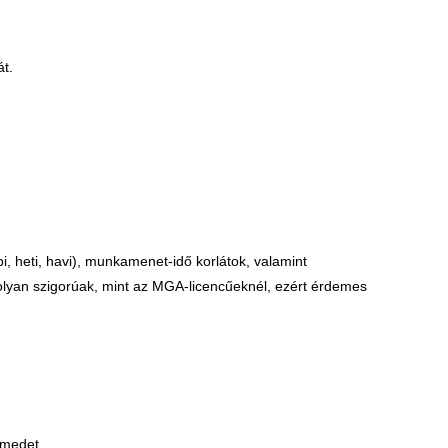
át.
pi, heti, havi), munkamenet-idő korlátok, valamint
m olyan szigorúak, mint az MGA-licencűeknél, ezért érdemes
ímedet.