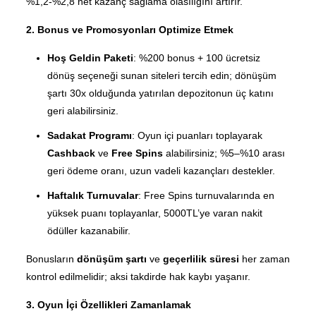
%1,2‑%2,8 net kazanç sağlama olasılığını artırır.
2. Bonus ve Promosyonları Optimize Etmek
Hoş Geldin Paketi
: %200 bonus + 100 ücretsiz
dönüş seçeneği sunan siteleri tercih edin; dönüşüm
şartı 30x olduğunda yatırılan depozitonun üç katını
geri alabilirsiniz.
Sadakat Programı
: Oyun içi puanları toplayarak
Cashback
ve
Free Spins
alabilirsiniz; %5–%10 arası
geri ödeme oranı, uzun vadeli kazançları destekler.
Haftalık Turnuvalar
: Free Spins turnuvalarında en
yüksek puanı toplayanlar, 5000TL’ye varan nakit
ödüller kazanabilir.
Bonusların
dönüşüm şartı
ve
geçerlilik süresi
her zaman
kontrol edilmelidir; aksi takdirde hak kaybı yaşanır.
3. Oyun İçi Özellikleri Zamanlamak