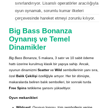
sınırlandırıyor. Lisanslı operatörler aracılığıyla
oyun oynamak, sorumlu kumar ilkeleri
çerçevesinde hareket etmeyi zorunlu kılıyor.
Big Bass Bonanza
Oynanış ve Temel
Dinamikler
Big Bass Bonanza
, 5 makara, 3 satır ve 10 sabit ödeme
hattı üzerine kurulmuş klasik bir yapıya sahip. Ancak,
oyunun dinamizmi
Scatter
ve
Wild
sembollerinin yanı sıra,
özel
Balık Çekilişi
özelliğiyle artıyor. Her bir dönüşte,
makaralarda beliren balık sembolleri, bir sonraki turda
Free Spins
tetikleme şansını yükseltiyor.
Oyun mekanikleri
Wildcard
: Oyunun logosu, tüm sembollerin yerine