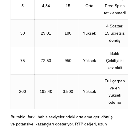
5
4,84
15
Orta
Free Spins
tetiklenmedi
4 Scatter,
30
29,01
180
Yüksek
15 ücretsiz
dönüş
Balık
75
72,53
950
Yüksek
Çekilişi iki
kez aktif
Full çarpan
ve en
200
193,40
3.500
Yüksek
yüksek
ödeme
Bu tablo, farklı bahis seviyelerindeki ortalama geri dönüş
ve potansiyel kazançları gösteriyor.
RTP
değeri, uzun