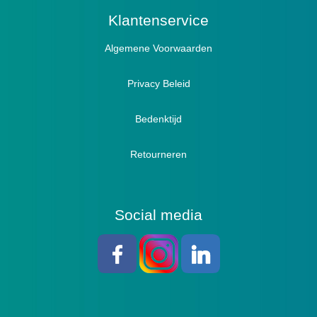
Actief
Klantenservice
Algemene Voorwaarden
Pantoffels
Sandalen
Privacy Beleid
Bedenktijd
Retourneren
Social media