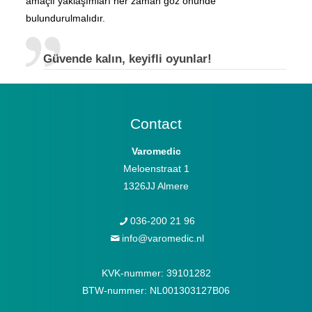
amaçlı yaklaşımları her zaman göz önünde
bulundurulmalıdır.
Güvende kalın, keyifli oyunlar!
Contact
Varomedic
Meloenstraat 1
1326JJ Almere
036-200 21 96
info@varomedic.nl
KVK-nummer: 39101282
BTW-nummer: NL001303127B06