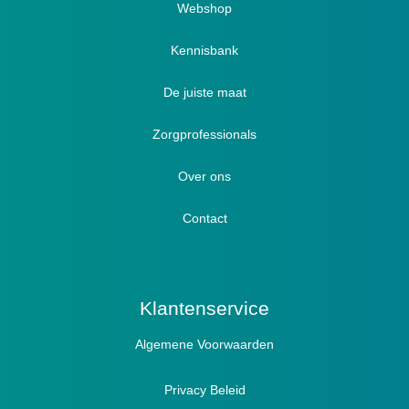
Webshop
Verbandschoenen / Verbandsloffen
Kennisbank
Luxe verbandschoenen / stretch (Hallux)
De juiste maat
Diabetici
Zorgprofessionals
Oedeem
Diabetici
Hallux Valgus
Over ons
Winterboots
Lymph / Oedeem
Hamertenen
Contact
Prophylaxe / Preventie
Actief
Klantenservice
Algemene Voorwaarden
Pantoffels
Sandalen
Privacy Beleid