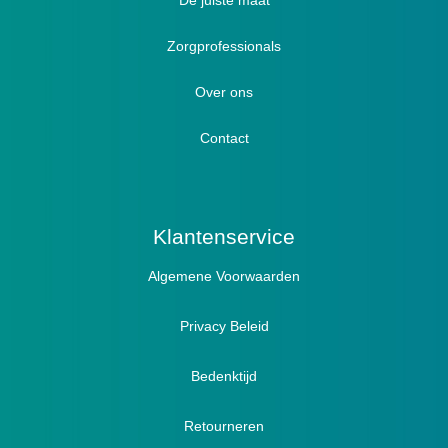
Luxe verbandschoenen / stretch (Hallux)
De juiste maat
Diabetici
Zorgprofessionals
Oedeem
Diabetici
Hallux Valgus
Over ons
Winterboots
Lymph / Oedeem
Hamertenen
Contact
Prophylaxe / Preventie
Actief
Klantenservice
Algemene Voorwaarden
Pantoffels
Sandalen
Privacy Beleid
Bedenktijd
Retourneren