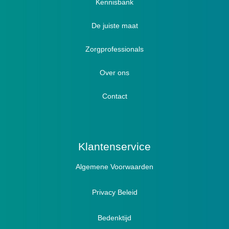
Verbandschoenen / Verbandsloffen
Kennisbank
Luxe verbandschoenen / stretch (Hallux)
De juiste maat
Diabetici
Zorgprofessionals
Oedeem
Diabetici
Hallux Valgus
Over ons
Winterboots
Lymph / Oedeem
Hamertenen
Contact
Prophylaxe / Preventie
Actief
Klantenservice
Algemene Voorwaarden
Pantoffels
Sandalen
Privacy Beleid
Bedenktijd