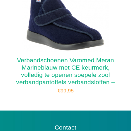
Verbandschoenen Varomed Meran
Marineblauw met CE keurmerk,
volledig te openen soepele zool
verbandpantoffels verbandsloffen –
€
99,95
Contact