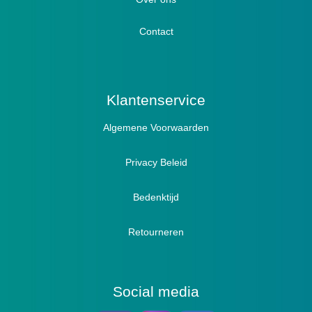
Lymph / Oedeem
Hamertenen
Contact
Prophylaxe / Preventie
Actief
Klantenservice
Algemene Voorwaarden
Pantoffels
Sandalen
Privacy Beleid
Bedenktijd
Retourneren
Social media