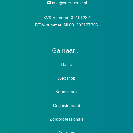
info@varomedic.nl
KVK-nummer: 39101282
BTW-nummer: NL001303127B06
Ga naar…
Home
Webshop
Verbandschoenen / Verbandsloffen
Kennisbank
Luxe verbandschoenen / stretch (Hallux)
De juiste maat
Diabetici
Zorgprofessionals
Oedeem
Diabetici
Hallux Valgus
Over ons
Winterboots