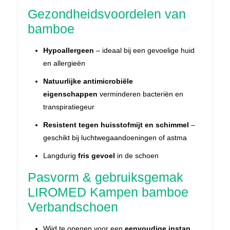
Gezondheidsvoordelen van
bamboe
Hypoallergeen
– ideaal bij een gevoelige huid
en allergieën
Natuurlijke antimicrobiële
eigenschappen
verminderen bacteriën en
transpiratiegeur
Resistent tegen huisstofmijt en schimmel
–
geschikt bij luchtwegaandoeningen of astma
Langdurig
fris gevoel
in de schoen
Pasvorm & gebruiksgemak
LIROMED Kampen bamboe
Verbandschoen
Wijd te openen voor een
eenvoudige instap