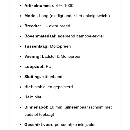
Artikelnummer:
476-1000
Model:
Laag (eindigt onder het enkelgewricht)
Breedte:
L – extra breed
Bovenmateriaal:
ademend bamboe-textiel
Tussenlaag:
Moltopreen
Voering:
badstof & Moltopreen
Loopzool:
PU
Sluiting:
klittenband
Hiel:
stabiel en gepolsterd
Hak:
plat
Binnenzool:
10 mm, uitneembaar (schuim met
badstof toplaag)
Geschikt voor:
persoonlijke inlegzolen