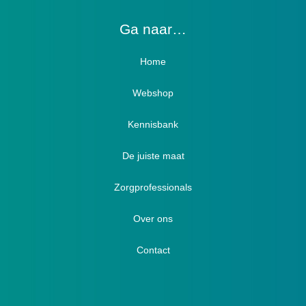
Ga naar…
Home
Webshop
Verbandschoenen / Verbandsloffen
Kennisbank
Luxe verbandschoenen / stretch (Hallux)
De juiste maat
Diabetici
Zorgprofessionals
Oedeem
Diabetici
Hallux Valgus
Over ons
Winterboots
Lymph / Oedeem
Hamertenen
Contact
Prophylaxe / Preventie