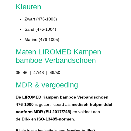
Kleuren
Zwart (476-1003)
Sand (476-1004)
Marine (476-1005)
Maten LIROMED Kampen
bamboe Verbandschoen
35–46 | 47/48 | 49/50
MDR & vergoeding
De
LIROMED Kampen bamboe Verbandschoen
476-1000
is gecertificeerd als
medisch hulpmiddel
conform MDR (EU 2017/745)
en voldoet aan
de
DIN-
en
ISO-13485-normen
.
Bij de juiste indicatie is een
(gedeeltelijke)