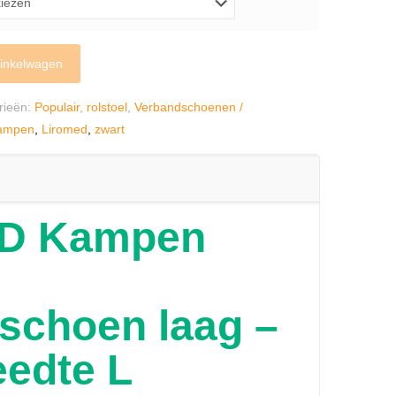
inkelwagen
rieën:
Populair
,
rolstoel
,
Verbandschoenen /
ampen
,
Liromed
,
zwart
D Kampen
schoen laag –
eedte L