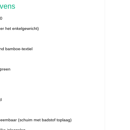
evens
0
er het enkelgewricht)
d bamboe-textiel
opreen
d
eembaar (schuim met badstof toplaag)
jke inlegzolen