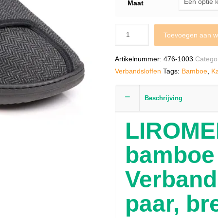
Maat
Toevoegen aan w
Artikelnummer:
476-1003
Catego
Verbandsloffen
Tags:
Bamboe
,
K
Beschrijving
LIROME
bamboe
Verband
paar, br