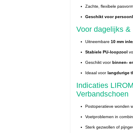
Zachte, flexibele pasvor
Geschikt voor persoonl
Voor dagelijks &
Uitneembare
10 mm inle
Stabiele PU-loopzool
vo
Geschikt voor
binnen- e
Ideaal voor
langdurige t
Indicaties LIR
Verbandschoen
Postoperatieve wonden waa
Voetproblemen in combina
Sterk gezwollen of pijnge