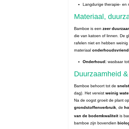
Langdurige therapie- en r
Materiaal, duur
Bamboe is een
zeer duurzaam
die van katoen of linnen. De g
rafelen niet en hebben weinig 
materiaal
onderhoudsvriende
Onderhoud:
wasbaar tot
Duurzaamheid & 
Bamboe behoort tot de
snels
dag). Het vereist
weinig wate
Na de oogst groeit de plant opn
grondstoffenverbruik
, de
h
van de bodemkwaliteit
is ba
bamboe zijn bovendien
biolo