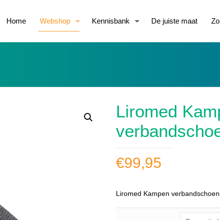
Home
Webshop
Kennisbank
De juiste maat
Zo
Liromed Kam
verbandscho
€
99,95
Liromed Kampen verbandschoen