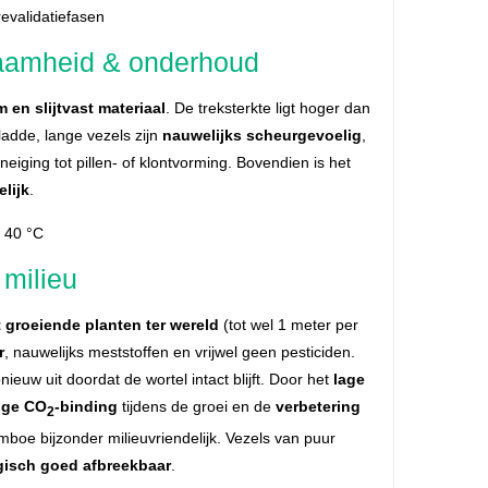
evalidatiefasen
zaamheid & onderhoud
 en slijtvast materiaal
. De treksterkte ligt hoger dan
ladde, lange vezels zijn
nauwelijks scheurgevoelig
,
neiging tot pillen- of klontvorming. Bovendien is het
lijk
.
 40 °C
milieu
t groeiende planten ter wereld
(tot wel 1 meter per
r
, nauwelijks meststoffen en vrijwel geen pesticiden.
ieuw uit doordat de wortel intact blijft. Door het
lage
oge CO
-binding
tijdens de groei en de
verbetering
2
mboe bijzonder milieuvriendelijk. Vezels van puur
gisch goed afbreekbaar
.