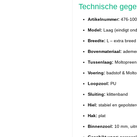
Technische geg
Artikelnummer:
476-100
Model:
Laag (eindigt ond
Breedte:
L – extra breed
Bovenmateriaal:
ademen
Tussenlaag:
Moltopreen
Voering:
badstof & Molt
Loopzool:
PU
Sluiting:
klittenband
Hiel:
stabiel en gepolster
Hak:
plat
Binnenzool:
10 mm, uitn
Geschikt voor:
persoonli