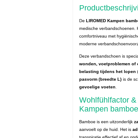
Productbeschrijv
De
LIROMED Kampen bambo
medische verbandschoenen. H
comfortniveau met hygiënisch
moderne verbandschoenvoorz
Deze verbandschoen is specia
wonden, voetproblemen of 
belasting tijdens het lopen
(
pasvorm (breedte L)
is de sc
gevoelige voeten
.
Wohlfühlfactor 
Kampen bamboe
Bamboe is een uitzonderlijk
z
aanvoelt op de huid. Het is
ad
transpiratie effectief af en on