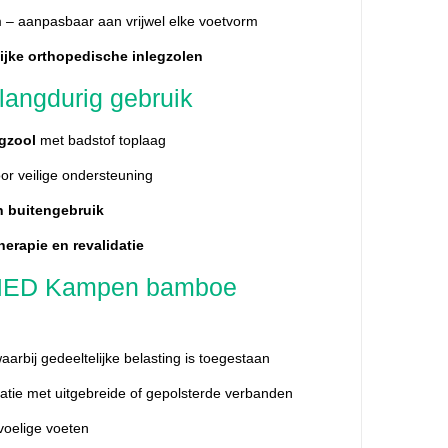
m – aanpasbaar aan vrijwel elke voetvorm
ijke orthopedische inlegzolen
 langdurig gebruik
gzool
met badstof toplaag
or veilige ondersteuning
n buitengebruik
herapie en revalidatie
OMED Kampen bamboe
rbij gedeeltelijke belasting is toegestaan
tie met uitgebreide of gepolsterde verbanden
voelige voeten