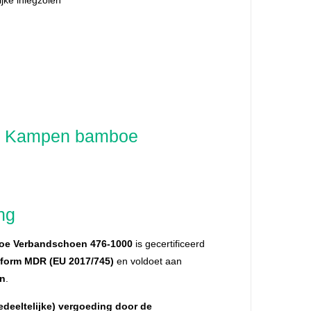
 Kampen bamboe
ng
e Verbandschoen 476-1000
is gecertificeerd
form MDR (EU 2017/745)
en voldoet aan
en
.
edeeltelijke) vergoeding door de