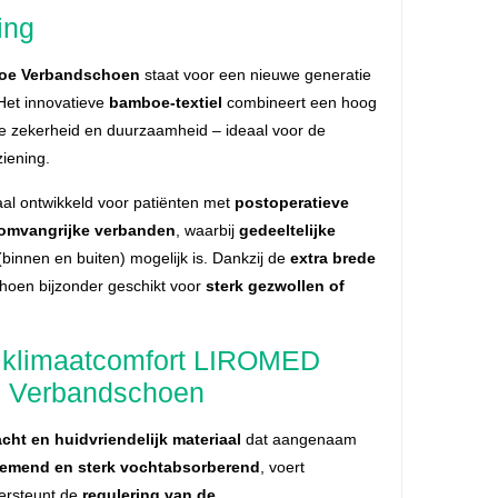
ing
e Verbandschoen
staat voor een nieuwe generatie
et innovatieve
bamboe-textiel
combineert een hoog
e zekerheid en duurzaamheid – ideaal voor de
iening.
al ontwikkeld voor patiënten met
postoperatieve
omvangrijke verbanden
, waarbij
gedeeltelijke
binnen en buiten) mogelijk is. Dankzij de
extra brede
hoen bijzonder geschikt voor
sterk gezwollen of
& klimaatcomfort LIROMED
 Verbandschoen
acht en huidvriendelijk materiaal
dat aangenaam
emend en sterk vochtabsorberend
, voert
dersteunt de
regulering van de