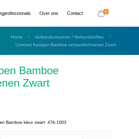
0
rgprofessionals
Over ons
Contact
Home
Verbandschoenen / Verbandsloffen
Liromed Kampen Bamboe verbandschoenen Zwart
pen Bamboe
enen Zwart
en Bamboe kleur zwart 476-1003