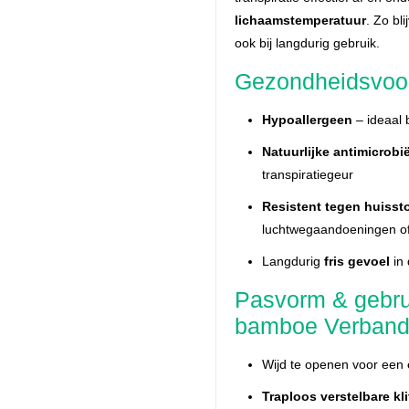
lichaamstemperatuur
. Zo bl
ook bij langdurig gebruik.
Gezondheidsvoo
Hypoallergeen
– ideaal 
Natuurlijke antimicrob
transpiratiegeur
Resistent tegen huisst
luchtwegaandoeningen o
Langdurig
fris gevoel
in
Pasvorm & geb
bamboe Verban
Wijd te openen voor een
Traploos verstelbare kl