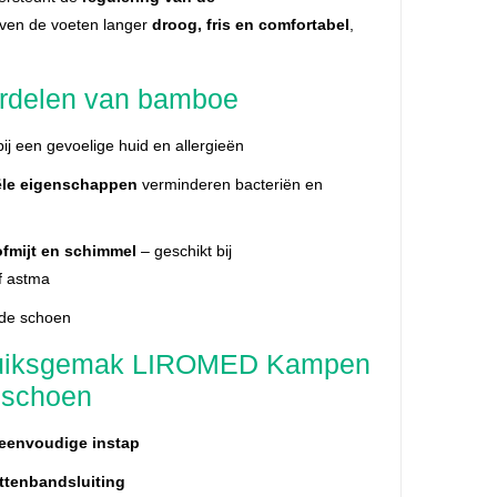
ijven de voeten langer
droog, fris en comfortabel
,
rdelen van bamboe
bij een gevoelige huid en allergieën
iële eigenschappen
verminderen bacteriën en
ofmijt en schimmel
– geschikt bij
f astma
 de schoen
ruiksgemak LIROMED Kampen
dschoen
eenvoudige instap
ittenbandsluiting