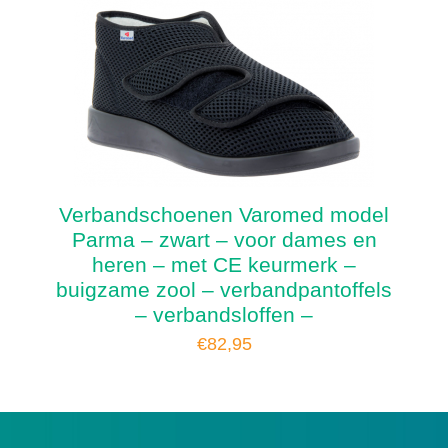
Verbandschoenen Varomed model
Parma – zwart – voor dames en
heren – met CE keurmerk –
buigzame zool – verbandpantoffels
– verbandsloffen –
€
82,95