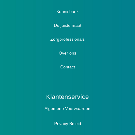
Verbandschoenen / Verbandsloffen
Kennisbank
Luxe verbandschoenen / stretch (Hallux)
De juiste maat
Diabetici
Zorgprofessionals
Oedeem
Diabetici
Hallux Valgus
Over ons
Winterboots
Lymph / Oedeem
Hamertenen
Contact
Prophylaxe / Preventie
Actief
Klantenservice
Algemene Voorwaarden
Pantoffels
Sandalen
Privacy Beleid