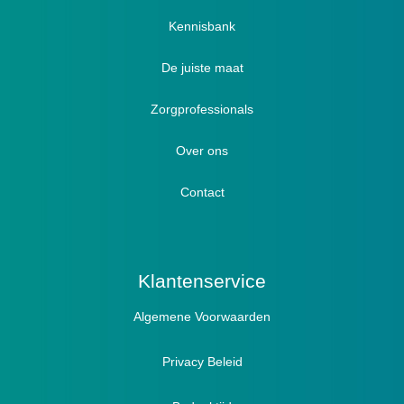
Verbandschoenen / Verbandsloffen
Kennisbank
Luxe verbandschoenen / stretch (Hallux)
De juiste maat
Diabetici
Zorgprofessionals
Oedeem
Diabetici
Hallux Valgus
Over ons
Winterboots
Lymph / Oedeem
Hamertenen
Contact
Prophylaxe / Preventie
Actief
Klantenservice
Algemene Voorwaarden
Pantoffels
Sandalen
Privacy Beleid